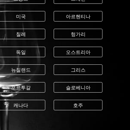
미국
아르헨티나
칠레
헝가리
독일
오스트리아
뉴질랜드
그리스
포르투갈
슬로베니아
캐나다
호주