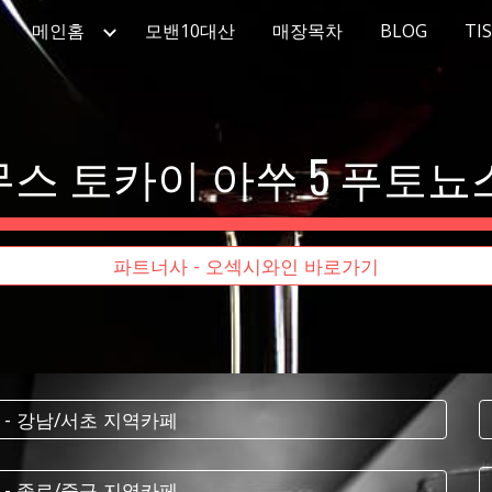
메인홈
모밴10대산
매장목차
BLOG
TI
ip to main content
Skip to navigat
스 토카이 아쑤 5 푸토뇨스 
파트너사 - 오섹시와인 바로가기
 - 강남/서초 지역카페
 - 종로/중구 지역카페