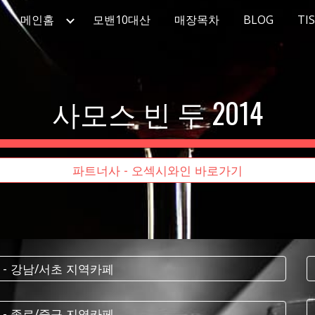
메인홈
모밴10대산
매장목차
BLOG
TI
ip to main content
Skip to navigat
사모스 빈 두 2014
파트너사 - 오섹시와인 바로가기
 - 강남/서초 지역카페
 - 종로/중구 지역카페