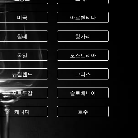
미국
아르헨티나
칠레
헝가리
독일
오스트리아
뉴질랜드
그리스
포르투갈
슬로베니아
캐나다
호주